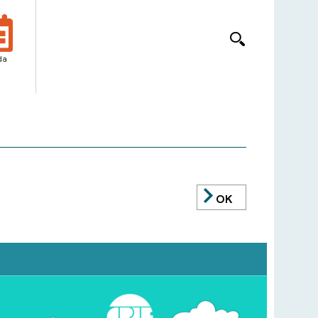
da
OK