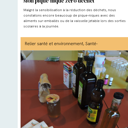
Mon pique-nique zéro déchet
Malgré la sensibilisation à la réduction des déchets, nous
constatons encore beaucoup de pique-niques avec des
aliments sur-emballés ou de la vaisselle jetable lors des sorties
scolaires à la journée.
Relier santé et environnement
, Santé-
environnement
, Eau
, Déchets