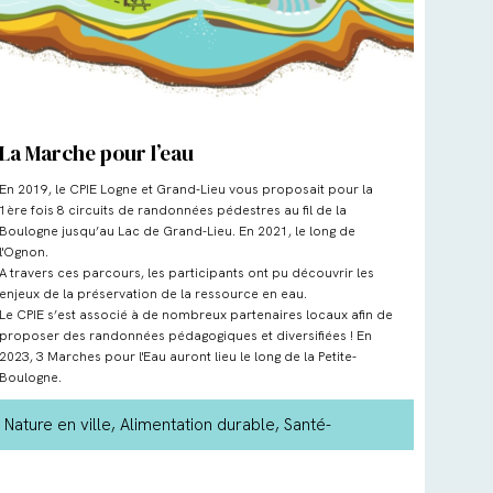
La Marche pour l’eau
En 2019, le CPIE Logne et Grand-Lieu vous proposait pour la
1ère fois 8 circuits de randonnées pédestres au fil de la
Boulogne jusqu’au Lac de Grand-Lieu. En 2021, le long de
l'Ognon.
A travers ces parcours, les participants ont pu découvrir les
enjeux de la préservation de la ressource en eau.
Le CPIE s’est associé à de nombreux partenaires locaux afin de
proposer des randonnées pédagogiques et diversifiées ! En
2023, 3 Marches pour l'Eau auront lieu le long de la Petite-
Boulogne.
Nature en ville
, Alimentation durable
, Santé-
environnement
, Déchets
, Jardin naturel
,
Biodiversité
, Eau