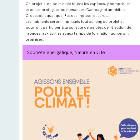
Ce projet aura pour cible toutes les espèces, y compris les
espèces protégées ou menacées (Campagnol amphibie,
Crossope aquatique, Rat des moissons, Lérot…).
Les habitants seront impliqués tout au long du projet et
pourront participer à la collecte de pelotes de réjection de
rapaces, aux sorties et aux temps de formation qui seront
organisés.
Sobriété énergétique
, Nature en ville