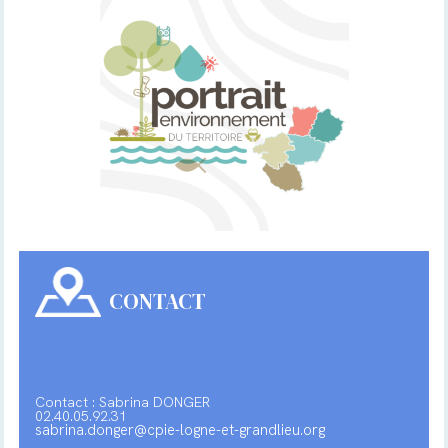
CONTACT
Contact : Sabrina DONGER
02.40.05.92.31
sabrina.donger@cpie-logne-et-grandlieu.org