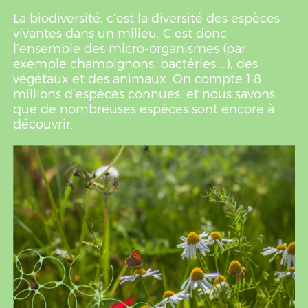
La biodiversité, c’est la diversité des espèces
vivantes dans un milieu. C’est donc
l’ensemble des micro-organismes (par
exemple champignons, bactéries …), des
végétaux et des animaux. On compte 1.8
millions d’espèces connues, et nous savons
que de nombreuses espèces sont encore à
découvrir.