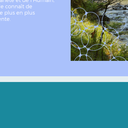
le connaît de
e plus en plus
ente.