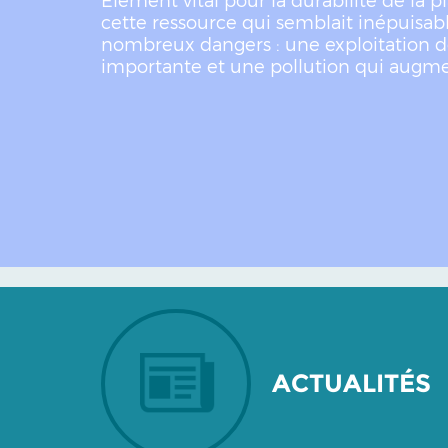
cette ressource qui semblait inépuisab
nombreux dangers : une exploitation d
importante et une pollution qui augm
ACTUALITÉS