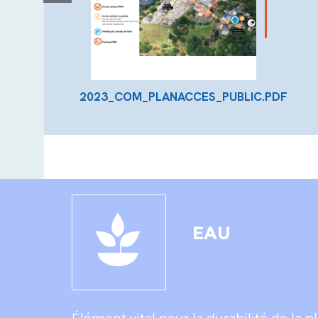
2023_COM_PLANACCES_PUBLIC.PDF
EAU
Élément vital pour la durabilité de la 