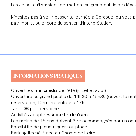
Les Jeux Eau’Lympides permettent au grand-public de découv
N’hésitez pas à venir passer la journée à Corcoué, ou vous po
patrimonial ou encore du sentier d’interprétation.
INFORMATIONS PRATIQUES
Ouvert les
mercredis
de l’été (juillet et août)
Ouverture au grand-public de 14h30 à 18h30 (ouvert le ma
réservation). Dernière entrée à 17h.
Tarif :
3€
par personne
Activités adaptées
à partir de 6 ans.
Les
moins de 15 ans
doivent être accompagnés par un adul
Possibilité de pique-niquer sur place.
Parking fléché Place du Champ de Foire