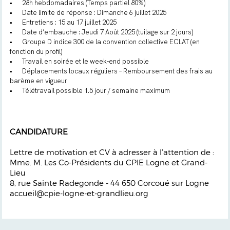
•
28h hebdomadaires (Temps partiel 80%)
•
Date limite de réponse : Dimanche 6 juillet 2025
•
Entretiens : 15 au 17 juillet 2025
•
Date d’embauche : Jeudi 7 Août 2025 (tuilage sur 2 jours)
•
Groupe D indice 300 de la convention collective ECLAT (en
fonction du profil)
•
Travail en soirée et le week-end possible
•
Déplacements locaux réguliers – Remboursement des frais au
barème en vigueur
•
Télétravail possible 1.5 jour / semaine maximum
CANDIDATURE
Lettre de motivation et CV à adresser à l’attention de :
Mme. M. Les Co-Présidents du CPIE Logne et Grand-
Lieu
8, rue Sainte Radegonde - 44 650 Corcoué sur Logne
accueil@cpie-logne-et-grandlieu.org