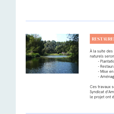
RESTAURE
À la suite des
naturels sero
- Plantat
- Restaur
- Mise e
- Aménag
Ces travaux se
Syndicat d’Am
le projet ont 