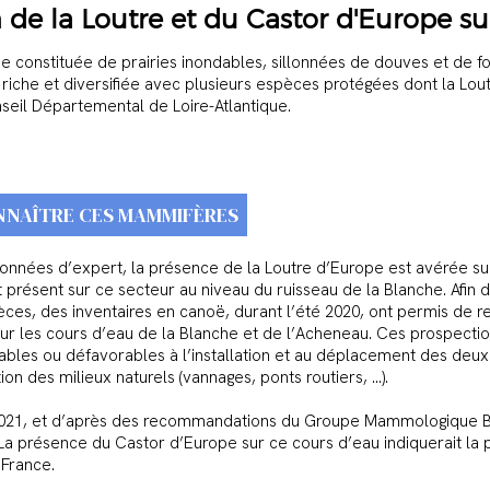
 de la Loutre et du Castor d'Europe s
 constituée de prairies inondables, sillonnées de douves et de f
e riche et diversifiée avec plusieurs espèces protégées dont la Lout
onseil Départemental de Loire-Atlantique.
NNAÎTRE CES MAMMIFÈRES
onnées d’expert, la présence de la Loutre d’Europe est avérée sur
résent sur ce secteur au niveau du ruisseau de la Blanche. Afin d
ces, des inventaires en canoë, durant l’été 2020, ont permis de 
 sur les cours d’eau de la Blanche et de l’Acheneau. Ces prospecti
ables ou défavorables à l’installation et au déplacement des deux 
on des milieux naturels (vannages, ponts routiers, …).
2021, et d’après des recommandations du Groupe Mammologique Bre
 La présence du Castor d’Europe sur ce cours d’eau indiquerait la
 France.