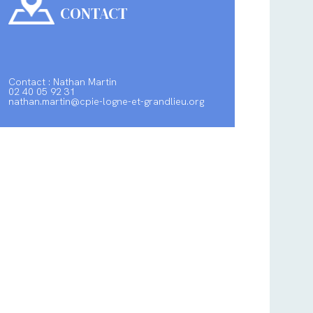
CONTACT
Contact : Nathan Martin
02 40 05 92 31
nathan.martin@cpie-logne-et-grandlieu.org