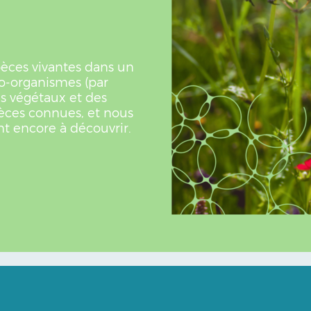
spèces vivantes dans un
ro-organismes (par
s végétaux et des
èces connues, et nous
t encore à découvrir.