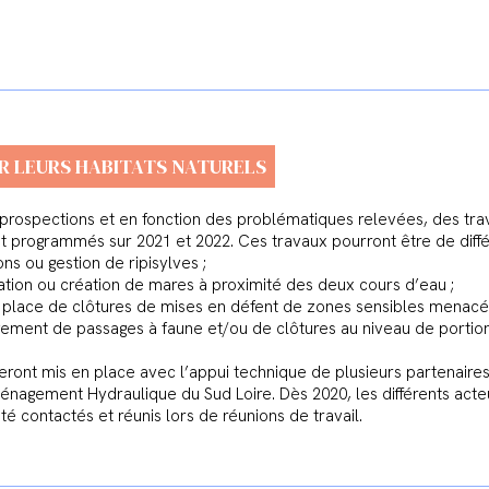
R LEURS HABITATS NATURELS
 prospections et en fonction des problématiques relevées, des trav
nt programmés sur 2021 et 2022. Ces travaux pourront être de diffé
ions ou gestion de ripisylves ;
ation ou création de mares à proximité des deux cours d’eau ;
n place de clôtures de mises en défent de zones sensibles menacé
ement de passages à faune et/ou de clôtures au niveau de portio
ront mis en place avec l’appui technique de plusieurs partenaires d
énagement Hydraulique du Sud Loire. Dès 2020, les différents acteu
été contactés et réunis lors de réunions de travail.