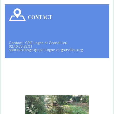
CONTACT
Contact : CPIE Logne et Grand Lieu
02.40.05.92.31
sabrina.donger@cpie-logne-et-grandlieu.org