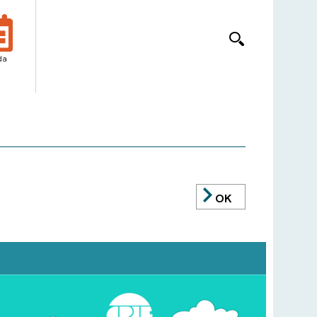
da
OK