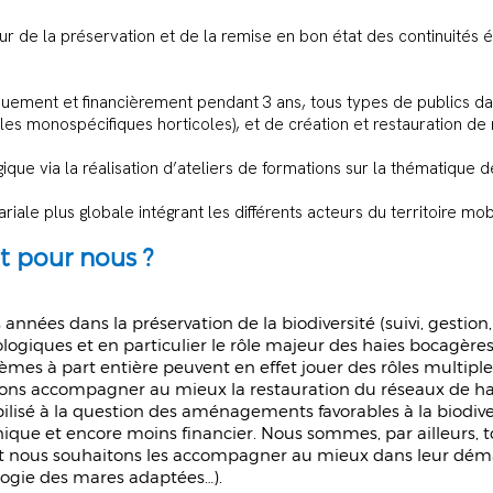
eur de la préservation et de la remise en bon état des continuités 
ent et financièrement pendant 3 ans, tous types de publics dans l
s monospécifiques horticoles), et de création et restauration de
ue via la réalisation d’ateliers de formations sur la thématique d
iale plus globale intégrant les différents acteurs du territoire mob
t pour nous ?
nnées dans la préservation de la biodiversité (suivi, gestio
logiques et en particulier le rôle majeur des haies bocagère
mes à part entière peuvent en effet jouer des rôles multiples
ns accompagner au mieux la restauration du réseaux de haies
sibilisé à la question des aménagements favorables à la biod
e et encore moins financier. Nous sommes, par ailleurs, toujo
Et nous souhaitons les accompagner au mieux dans leur déma
ologie des mares adaptées…).