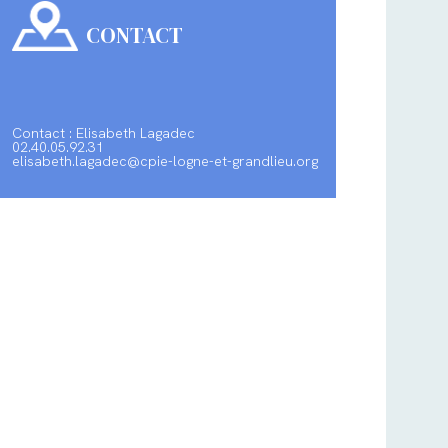
CONTACT
Contact : Elisabeth Lagadec
02.40.05.92.31
elisabeth.lagadec@cpie-logne-et-grandlieu.org