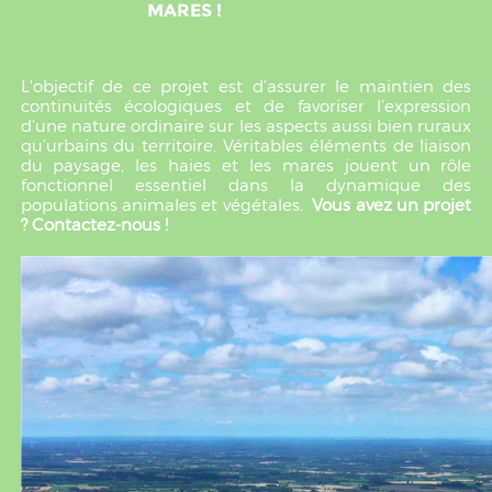
MARES !
L'objectif de ce projet est d’assurer le maintien des
continuités écologiques et de favoriser l’expression
d’une nature ordinaire sur les aspects aussi bien ruraux
qu’urbains du territoire. Véritables éléments de liaison
du paysage, les haies et les mares jouent un rôle
fonctionnel essentiel dans la dynamique des
populations animales et végétales.
Vous avez un projet
? Contactez-nous !