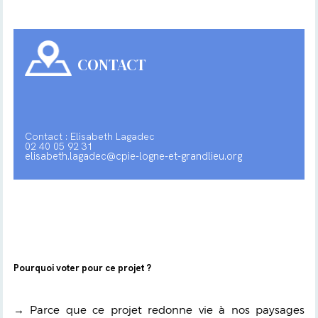
CONTACT
Contact : Elisabeth Lagadec
02 40 05 92 31
elisabeth.lagadec@cpie-logne-et-grandlieu.org
Pourquoi voter pour ce projet ?
→ Parce que ce projet redonne vie à nos paysages