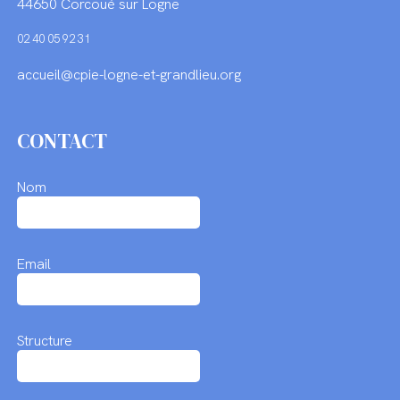
44650 Corcoué sur Logne
02 40 05 92 31
accueil@cpie-logne-et-grandlieu.org
CONTACT
Nom
Email
Structure