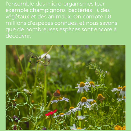
l’ensemble des micro-organismes (par
exemple champignons, bactéries …), des
végétaux et des animaux. On compte 1.8
millions d’espèces connues, et nous savons
que de nombreuses espèces sont encore à
découvrir.