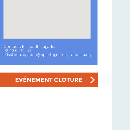
Contact : Elisabeth Lagadec
02 40 05 92 31
elisabeth.lagadec@cpie-logne-et-grandlieu.org
EVÉNEMENT CLOTURÉ