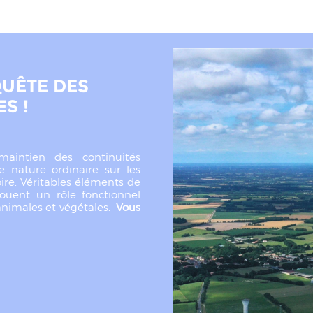
UÊTE DES
S !
maintien des continuités
ne nature ordinaire sur les
oire. Véritables éléments de
jouent un rôle fonctionnel
animales et végétales.
Vous