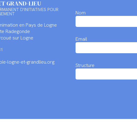
ET GRAND-LIEU
RMANENT D'INITIATIVES POUR
Nom
NEMENT
Animation en Pays de Logne
inte Radegonde
coué sur Logne
Email
31
ie-logne-et-grandlieu.org
Structure