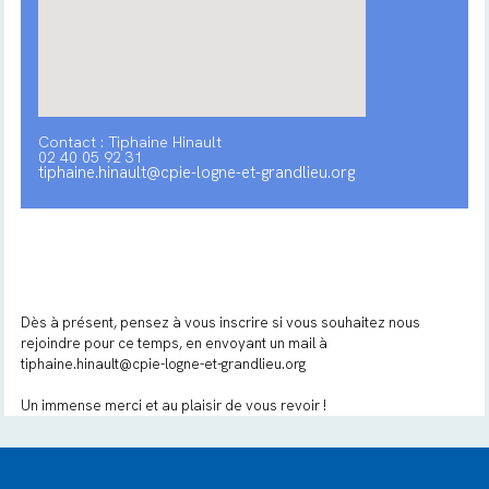
Contact : Tiphaine Hinault
02 40 05 92 31
tiphaine.hinault@cpie-logne-et-grandlieu.org
Dès à présent, pensez à vous inscrire si vous souhaitez nous
rejoindre pour ce temps, en envoyant un mail à
tiphaine.hinault@cpie-logne-et-grandlieu.org
Un immense merci et au plaisir de vous revoir !