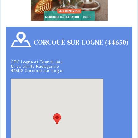
CORCOUÉ-SUR-LOGNE (44650)
CPIE Logne et Grand Lieu
8 rue Sainte Radegonde
44650 Corcoué-sur-Logne