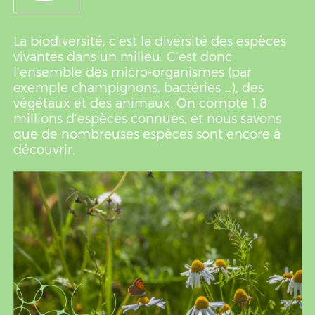
La biodiversité, c’est la diversité des espèces
vivantes dans un milieu. C’est donc
l’ensemble des micro-organismes (par
exemple champignons, bactéries …), des
végétaux et des animaux. On compte 1.8
millions d’espèces connues, et nous savons
que de nombreuses espèces sont encore à
découvrir.