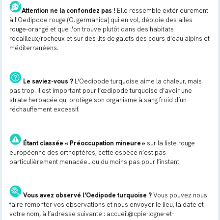
Attention ne la confondez pas !
Elle ressemble extérieurement
à l'Oedipode rouge (
O. germanica
) qui en vol, déploie des ailes
rouge-orangé et que l'on trouve plutôt dans des habitats
rocailleux/rocheux et sur des lits de galets des cours d'eau alpins et
méditerranéens.
Le saviez-vous ?
L'Oedipode turquoise aime la chaleur, mais
pas trop. Il est important pour l’œdipode turquoise d’avoir une
strate herbacée qui protège son organisme à sang froid d’un
réchauffement excessif.
Étant
classée « Préoccupation mineure
»
sur la liste rouge
européenne des orthoptères, cette espèce n’est pas
particulièrement menacée…ou du moins pas pour l’instant.
Vous avez observé l'
Oedipode turquoise
?
Vous pouvez nous
faire remonter vos observations et nous envoyer le lieu, la date et
votre nom, à l’adresse suivante :
accueil@cpie-logne-et-