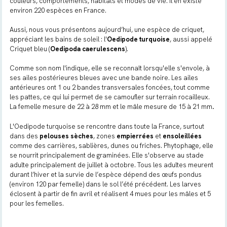
couleurs, comportements, habitats et modes de vie. Il en existe
environ 220 espèces en France.
Aussi, nous vous présentons aujourd’hui, une espèce de criquet,
appréciant les bains de soleil : l'
Oedipode turquoise
, aussi appelé
Criquet bleu (
Oedipoda caerulescens
).
Comme son nom l'indique, elle se reconnaît lorsqu'elle s'envole, à
ses ailes postérieures bleues avec une bande noire. Les ailes
antérieures ont 1 ou 2 bandes transversales foncées, tout comme
les pattes, ce qui lui permet de se camoufler sur terrain rocailleux.
La femelle mesure de 22 à 28 mm et le mâle mesure de 15 à 21 mm
.
L'Oedipode turquoise se rencontre dans toute la France, surtout
dans des
pelouses sèches
, zones
empierrées
et
ensoleillées
comme des carrières, sablières, dunes ou friches. Phytophage, elle
se nourrit principalement de graminées. Elle s'observe au stade
adulte principalement de juillet à octobre. Tous les adultes meurent
durant l’hiver et la survie de l’espèce dépend des œufs pondus
(environ 120 par femelle) dans le sol l’été précédent. Les larves
éclosent à partir de fin avril et réalisent 4 mues pour les mâles et 5
pour les femelles.