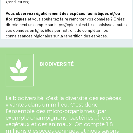
grandlieu.org
.
Vous observez régulièrement des espèces faunistiques et/ou
floristiques
et vous souhaitez faire remonter vos données ? Créez
directement un compte sur
https://cpie.kollect.fr/
et saisissez toutes
vos données en ligne. Elles permettront de compléter nos
connaissances régionales sur la répartition des espèces.
BIODIVERSITÉ
La biodiversité, c’est la diversité des espèces
vivantes dans un milieu. C’est donc
l’ensemble des micro-organismes (par
exemple champignons, bactéries …), des
végétaux et des animaux. On compte 1.8
millions d’espèces connues, et nous savons