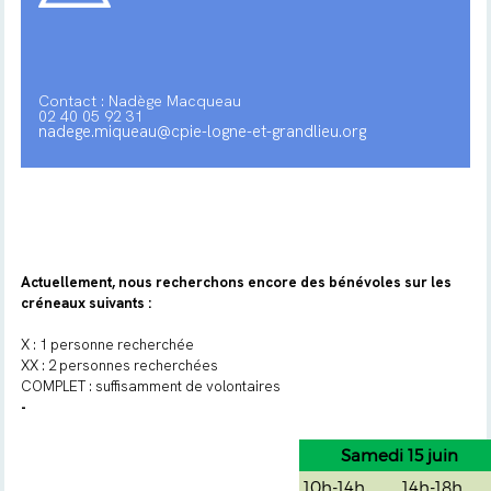
Contact : Nadège Macqueau
02 40 05 92 31
nadege.miqueau@cpie-logne-et-grandlieu.org
Actuellement, nous recherchons encore des bénévoles sur les
créneaux suivants :
X : 1 personne recherchée
XX : 2 personnes recherchées
COMPLET : suffisamment de volontaires
-
Samedi 15 juin
10h-14h
14h-18h