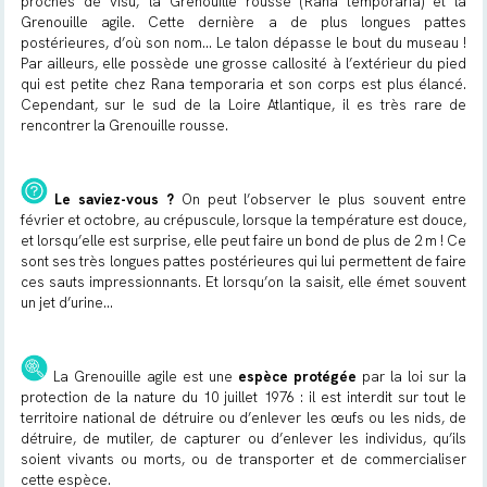
proches de visu, la Grenouille rousse (
Rana temporaria
) et la
Grenouille agile. Cette dernière a de plus longues pattes
postérieures, d’où son nom... Le talon dépasse le bout du museau !
Par ailleurs, elle possède une grosse callosité à l’extérieur du pied
qui est petite chez
Rana temporaria
et son corps est plus élancé.
Cependant, sur le sud de la Loire Atlantique, il es très rare de
rencontrer la Grenouille rousse.
Le saviez-vous ?
On peut l’observer le plus souvent entre
février et octobre, au crépuscule, lorsque la température est douce,
et lorsqu’elle est surprise, elle peut faire un bond de plus de 2 m ! Ce
sont ses très longues pattes postérieures qui lui permettent de faire
ces sauts impressionnants. Et lorsqu’on la saisit, elle émet souvent
un jet d’urine...
La Grenouille agile est une
espèce protégée
par la loi sur la
protection de la nature du 10 juillet 1976 : il est interdit sur tout le
territoire national de détruire ou d’enlever les œufs ou les nids, de
détruire, de mutiler, de capturer ou d’enlever les individus, qu’ils
soient vivants ou morts, ou de transporter et de commercialiser
cette espèce.