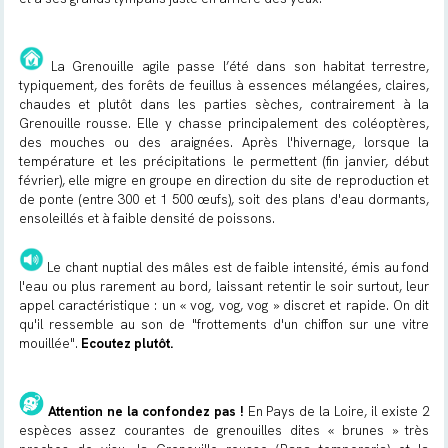
La Grenouille agile passe l’été dans son habitat terrestre,
typiquement, des forêts de feuillus à essences mélangées, claires,
chaudes et plutôt dans les parties sèches, contrairement à la
Grenouille rousse. Elle y chasse principalement des coléoptères,
des mouches ou des araignées. Après l'hivernage, lorsque la
température et les précipitations le permettent (fin janvier, début
février), elle migre en groupe en direction du site de reproduction et
de ponte (entre 300 et 1 500 œufs), soit des plans d'eau dormants,
ensoleillés et à faible densité de poissons.
Le chant nuptial des mâles est de faible intensité, émis au fond
l'eau ou plus rarement au bord, laissant retentir le soir surtout, leur
appel caractéristique : un « vog, vog, vog » discret et rapide. On dit
qu'il ressemble au son de "frottements d'un chiffon sur une vitre
mouillée".
Ecoutez plutôt.
Attention ne la confondez pas !
En Pays de la Loire, il existe 2
espèces assez courantes de grenouilles dites « brunes » très