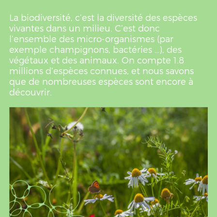
La biodiversité, c’est la diversité des espèces
vivantes dans un milieu. C’est donc
l’ensemble des micro-organismes (par
exemple champignons, bactéries …), des
végétaux et des animaux. On compte 1.8
millions d’espèces connues, et nous savons
que de nombreuses espèces sont encore à
découvrir.