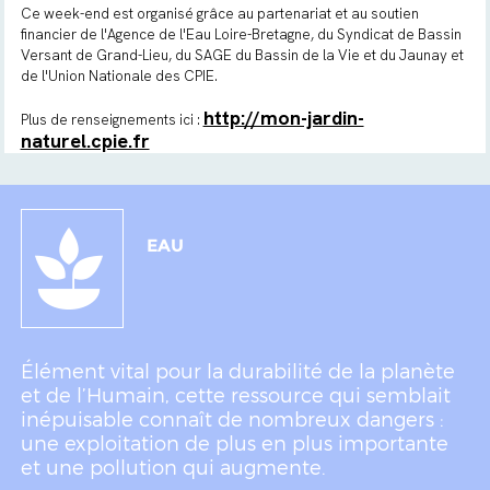
Ce week-end est organisé grâce au partenariat et au soutien
financier de l'Agence de l'Eau Loire-Bretagne, du Syndicat de Bassin
Versant de Grand-Lieu, du SAGE du Bassin de la Vie et du Jaunay et
de l'Union Nationale des CPIE.
http://mon-jardin-
Plus de renseignements ici :
naturel.cpie.fr
EAU
Élément vital pour la durabilité de la planète
et de l’Humain, cette ressource qui semblait
inépuisable connaît de nombreux dangers :
une exploitation de plus en plus importante
et une pollution qui augmente.