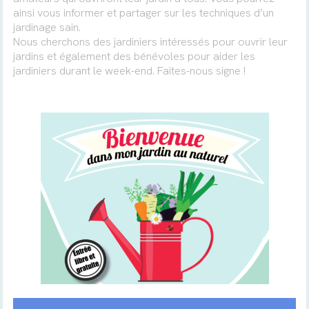
ainsi vous informer et partager sur les techniques d’un
jardinage sain.
Nous cherchons des jardiniers intéressés pour ouvrir leur
jardins et également des bénévoles pour aider les
jardiniers durant le week-end. Faites-nous signe !