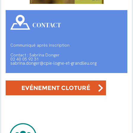
CONTACT
Communiqué après inscription
Contact : Sabrina Donger
02 40 05 92 31
sabrina.donger@cpie-logne-et-grandlieu.org
EVÉNEMENT CLOTURÉ