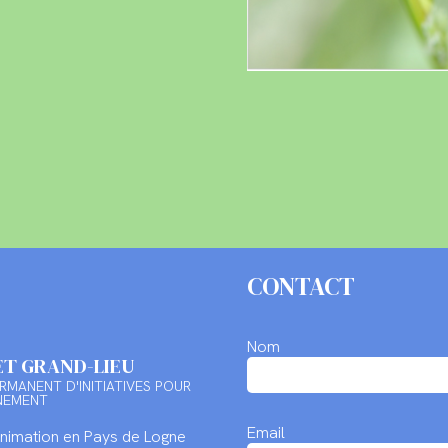
CONTACT
Nom
ET GRAND-LIEU
RMANENT D'INITIATIVES POUR
NEMENT
Email
Animation en Pays de Logne