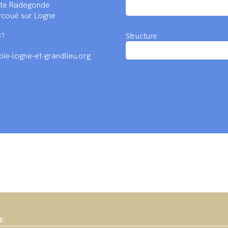
inte Radegonde
coué sur Logne
Structure
31
ie-logne-et-grandlieu.org
IE