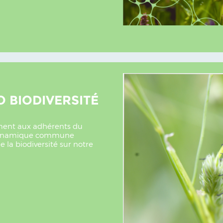
O BIODIVERSITÉ
rement aux adhérents du
e dynamique commune
 la biodiversité sur notre