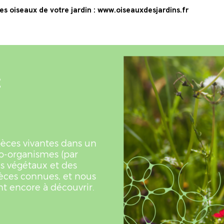
des oiseaux de votre jardin : www.oiseauxdesjardins.fr
É
spèces vivantes dans un
ro-organismes (par
s végétaux et des
èces connues, et nous
t encore à découvrir.