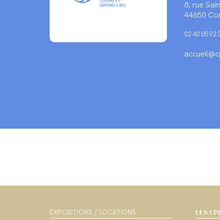
8, rue Sa
44650 Cor
02 40 05 92 
accueil@cp
LES CP
EXPOSITIONS / LOCATIONS