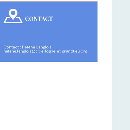
CONTACT
Contact : Hélène Langlois
helene.langlois@cpie-logne-et-grandlieu.org