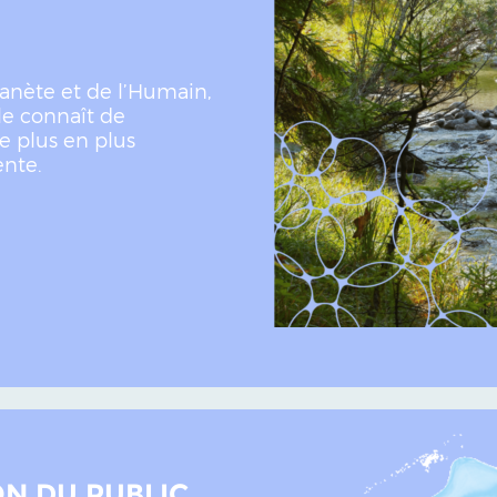
planète et de l’Humain,
le connaît de
e plus en plus
ente.
N DU PUBLIC