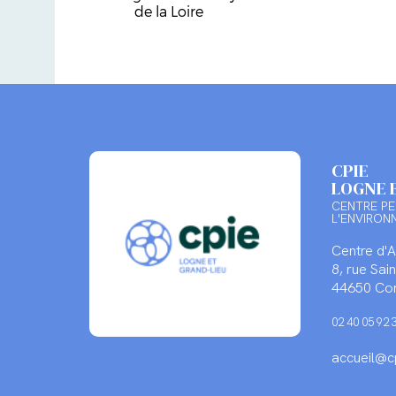
de la Loire
CPIE
LOGNE 
CENTRE PE
L'ENVIRON
Centre d'
8, rue Sa
44650 Cor
02 40 05 92 
accueil@cp