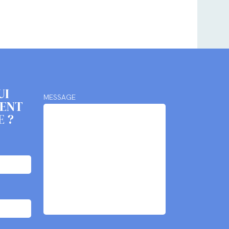
UI
MESSAGE
MENT
E ?