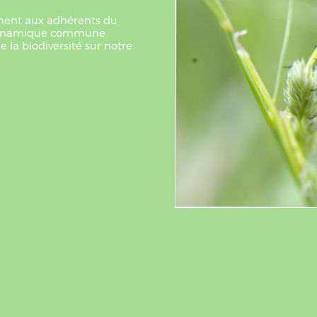
rement aux adhérents du
e dynamique commune
 la biodiversité sur notre