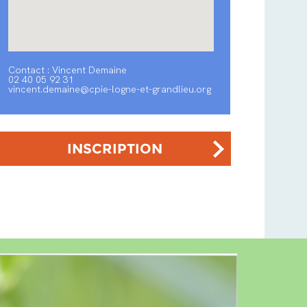
Contact : Vincent Demaine
02 40 05 92 31
vincent.demaine@cpie-logne-et-grandlieu.org
INSCRIPTION