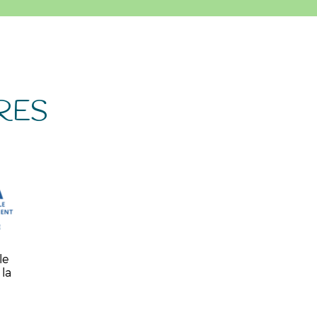
RES
le
la