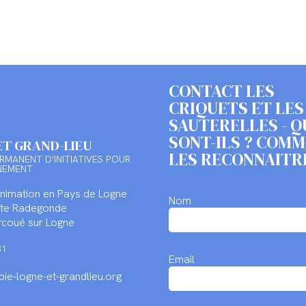
CONTACT LES
CRIQUETS ET LES
SAUTERELLES - Q
SONT-ILS ? COM
ET GRAND-LIEU
LES RECONNAITR
RMANENT D'INITIATIVES POUR
NEMENT
Animation en Pays de Logne
Nom
inte Radegonde
coué sur Logne
31
Email
ie-logne-et-grandlieu.org