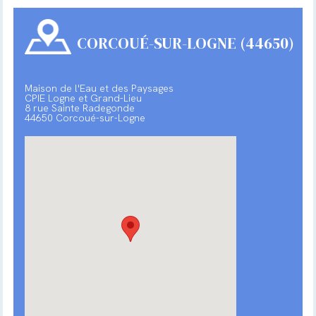
CORCOUÉ-SUR-LOGNE (44650)
Maison de l'Eau et des Paysages
CPIE Logne et Grand-Lieu
8 rue Sainte Radegonde
44650 Corcoué-sur-Logne