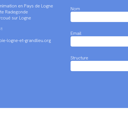
Animation en Pays de Logne
Nom
inte Radegonde
coué sur Logne
31
Email
ie-logne-et-grandlieu.org
Structure