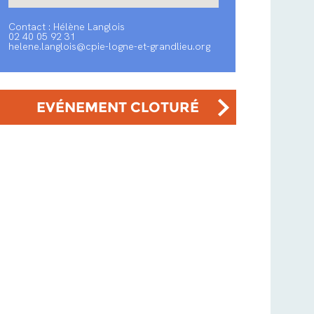
Contact : Hélène Langlois
02 40 05 92 31
helene.langlois@cpie-logne-et-grandlieu.org
EVÉNEMENT CLOTURÉ