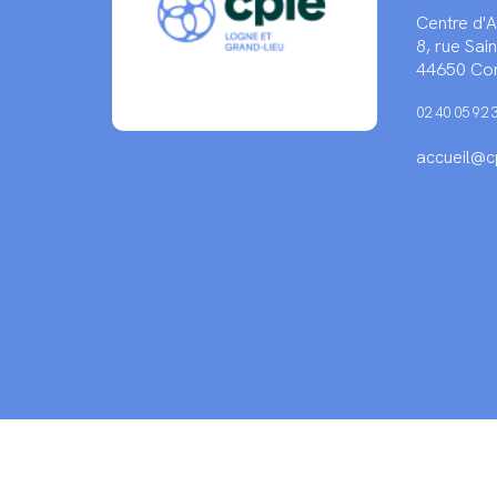
Centre d'
8, rue Sa
44650 Cor
02 40 05 92 
accueil@cp