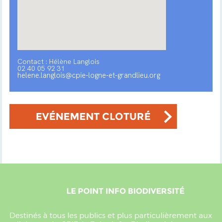
Contact : Hélène Langlois
02 40 05 92 31
helene.langlois@cpie-logne-et-grandlieu.org
EVÉNEMENT CLOTURÉ
LE POINT INFO BIODIVERSITÉ
Destinés à tous les publics et plus particulièrement aux