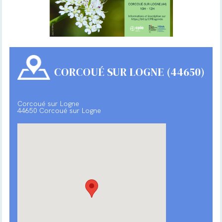
CORCOUÉ SUR LOGNE (44650)
Corcoué sur Logne
44650 Corcoué sur Logne