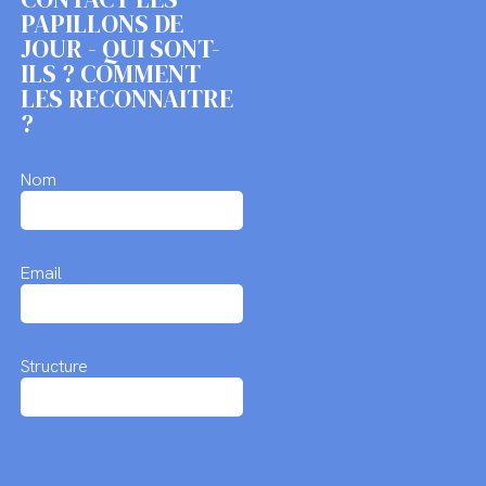
PAPILLONS DE
JOUR - QUI SONT-
ILS ? COMMENT
LES RECONNAITRE
?
Nom
Email
Structure