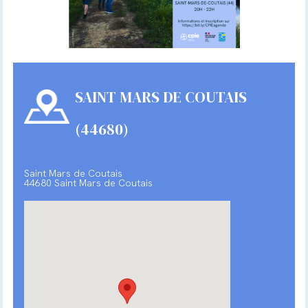
SAINT MARS DE COUTAIS
(44680)
Saint Mars de Coutais
44680 Saint Mars de Coutais