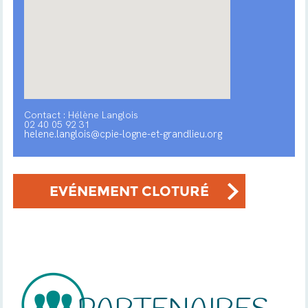
Contact : Hélène Langlois
02 40 05 92 31
helene.langlois@cpie-logne-et-grandlieu.org
EVÉNEMENT CLOTURÉ