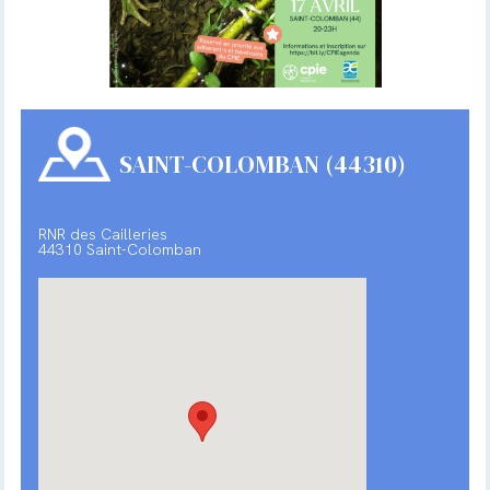
SAINT-COLOMBAN (44310)
RNR des Cailleries
44310 Saint-Colomban