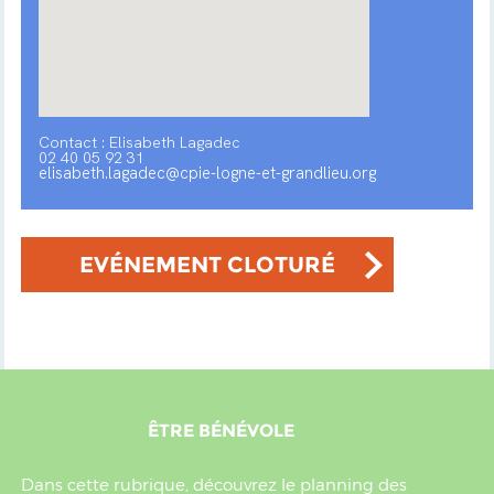
Contact : Elisabeth Lagadec
02 40 05 92 31
elisabeth.lagadec@cpie-logne-et-grandlieu.org
EVÉNEMENT CLOTURÉ
ÊTRE BÉNÉVOLE
Dans cette rubrique, découvrez le planning des