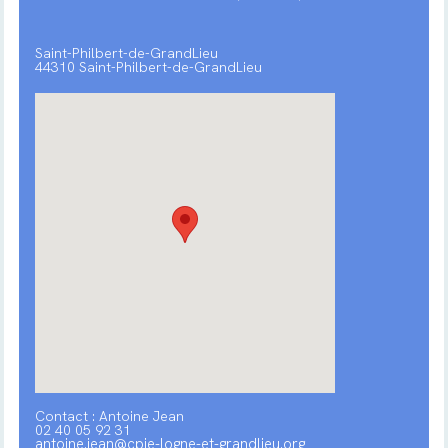
Saint-Philbert-de-GrandLieu
44310 Saint-Philbert-de-GrandLieu
Contact : Antoine Jean
02 40 05 92 31
antoine.jean@cpie-logne-et-grandlieu.org