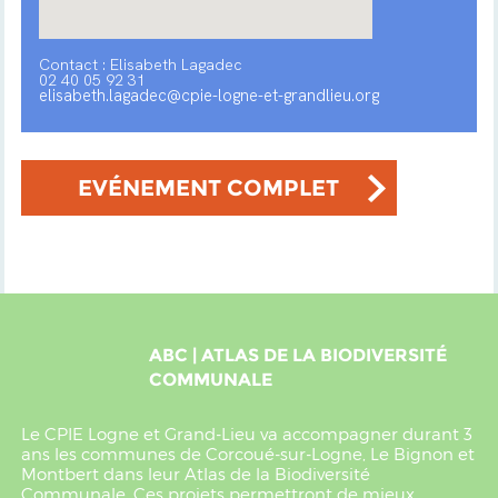
Contact : Elisabeth Lagadec
02 40 05 92 31
elisabeth.lagadec@cpie-logne-et-grandlieu.org
EVÉNEMENT COMPLET
ABC | ATLAS DE LA BIODIVERSITÉ
COMMUNALE
Le CPIE Logne et Grand-Lieu va accompagner durant 3
ans les communes de Corcoué-sur-Logne, Le Bignon et
Montbert dans leur Atlas de la Biodiversité
Communale. Ces projets permettront de mieux