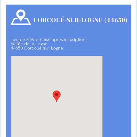
CORCOUÉ-SUR-LOGNE (44650)
Lieu de RDV précisé après inscription.
Vallée de la Logne
44650 Corcoué-sur-Logne