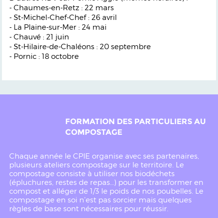
- Chaumes-en-Retz : 22 mars
- St-Michel-Chef-Chef : 26 avril
- La Plaine-sur-Mer : 24 mai
- Chauvé : 21 juin
- St-Hilaire-de-Chaléons : 20 septembre
- Pornic : 18 octobre
FORMATION DES PARTICULIERS AU
COMPOSTAGE
Chaque année le CPIE organise avec ses partenaires,
plusieurs ateliers compostage sur le territoire. Le
compostage consiste à utiliser nos biodéchets
(épluchures, restes de repas…) pour les transformer en
compost et alléger de 1/3 le poids de nos poubelles. Le
compostage en soi n’est pas sorcier mais quelques
règles de base sont nécessaires pour réussir.