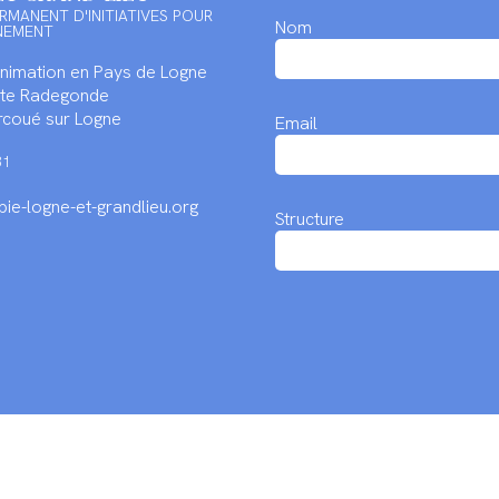
RMANENT D'INITIATIVES POUR
Nom
NEMENT
Animation en Pays de Logne
inte Radegonde
coué sur Logne
Email
31
ie-logne-et-grandlieu.org
Structure