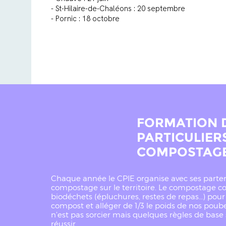
- St-Hilaire-de-Chaléons : 20 septembre
- Pornic : 18 octobre
FORMATION 
PARTICULIER
COMPOSTAG
Chaque année le CPIE organise avec ses partena
compostage sur le territoire. Le compostage con
biodéchets (épluchures, restes de repas…) pour
compost et alléger de 1/3 le poids de nos poub
n’est pas sorcier mais quelques règles de base
réussir.