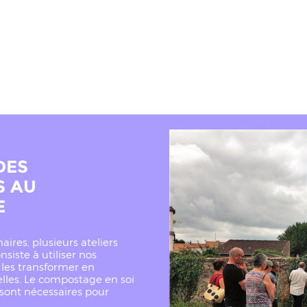
DES
S AU
E
ires, plusieurs ateliers
siste à utiliser nos
 les transformer en
elles. Le compostage en soi
 sont nécessaires pour