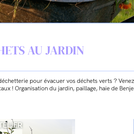
HETS AU JARDIN
a déchetterie pour évacuer vos déchets verts ? Ven
taux ! Organisation du jardin, paillage, haie de Be