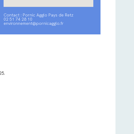
Contact : Pornic Agglo Pays de Retz
02 51 74 28 10
environnement@pornicagglo.fr
25.