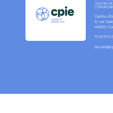
CENTRE PE
L'ENVIRON
Centre d'
8, rue Sa
44650 Cor
02 40 05 92 
accueil@cp