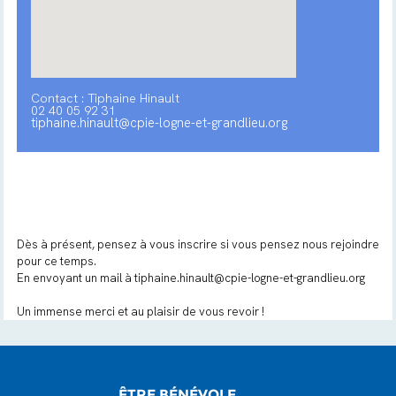
Contact : Tiphaine Hinault
02 40 05 92 31
tiphaine.hinault@cpie-logne-et-grandlieu.org
Dès à présent, pensez à vous inscrire si vous pensez nous rejoindre
pour ce temps.
En envoyant un mail à tiphaine.hinault@cpie-logne-et-grandlieu.org
Un immense merci et au plaisir de vous revoir !
ÊTRE BÉNÉVOLE