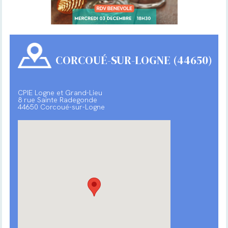
CORCOUÉ-SUR-LOGNE (44650)
CPIE Logne et Grand-Lieu
8 rue Sainte Radegonde
44650 Corcoué-sur-Logne