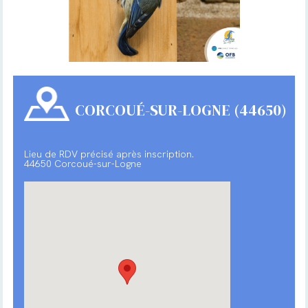
CORCOUÉ-SUR-LOGNE (44650)
Lieu de RDV précisé après inscription.
44650 Corcoué-sur-Logne