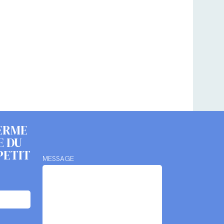
ERME
E DU
PETIT
MESSAGE