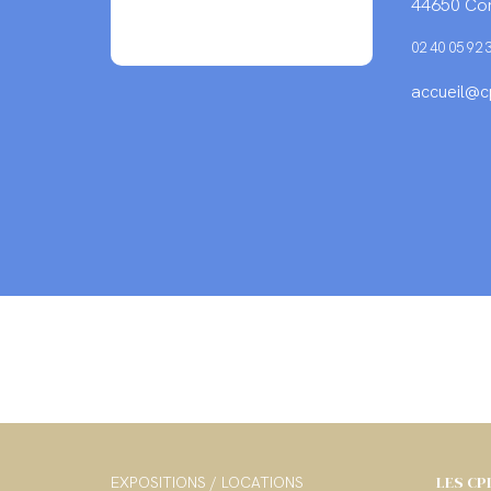
44650 Cor
02 40 05 92 
accueil@cp
LES CP
EXPOSITIONS / LOCATIONS