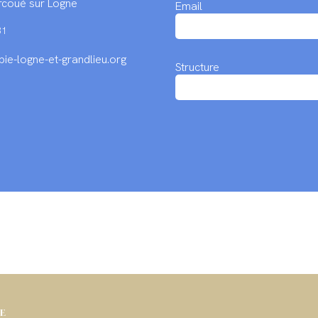
coué sur Logne
Email
31
ie-logne-et-grandlieu.org
Structure
IE