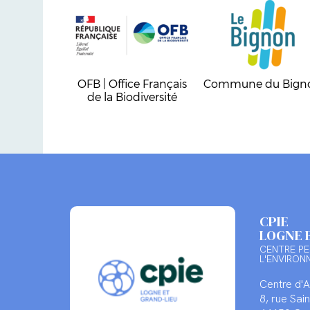
OFB | Office Français
Commune du Bign
de la Biodiversité
CPIE
LOGNE 
CENTRE PE
L'ENVIRON
Centre d'
8, rue Sa