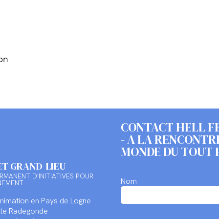
on
CONTACT HELL F
- A LA RENCONTR
MONDE DU TOUT 
ET GRAND-LIEU
RMANENT D'INITIATIVES POUR
Nom
NEMENT
Animation en Pays de Logne
inte Radegonde