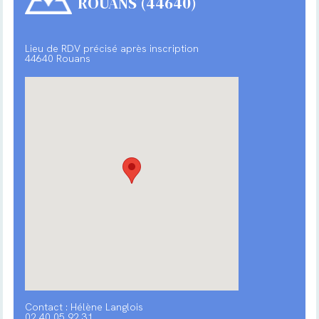
ROUANS (44640)
Lieu de RDV précisé après inscription
44640 Rouans
Contact : Hélène Langlois
02 40 05 92 31