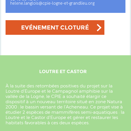
helene.langlois@cpie-logne-et-grandlieu.org
EVÉNEMENT CLOTURÉ
LOUTRE ET CASTOR
À la suite des retombées positives du projet sur la
Loutre d’Europe et le Campagnol amphibie sur la
vallée de la Logne, le CPIE a souhaité élargir ce
dispositif à un nouveau territoire situé en zone Natura
2000 : le bassin versant de l’Acheneau. Ce projet vise à
étudier 2 espèces de mammifères semi-aquatiques : la
Loutre et le Castor d’Europe et gérer et restaurer les
habitats favorables à ces deux espèces.