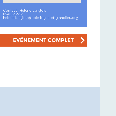
Contact : Hélène Langlois
0240059231
helene.langlois@cpie-logne-et-grandlieu.org
EVÉNEMENT COMPLET