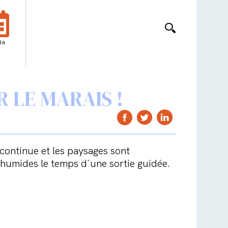
da
R LE MARAIS !
 continue et les paysages sont
x humides le temps d´une sortie guidée.