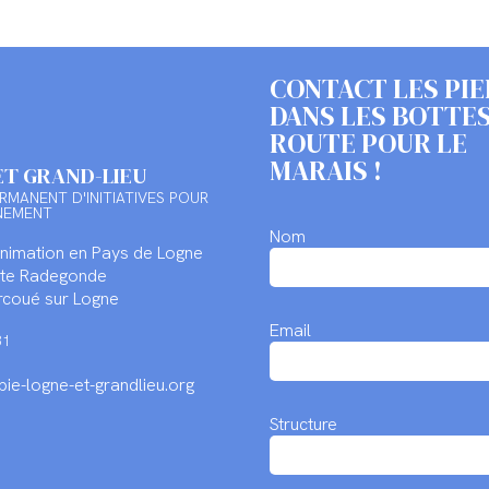
CONTACT LES PIE
DANS LES BOTTES
ROUTE POUR LE
MARAIS !
ET GRAND-LIEU
RMANENT D'INITIATIVES POUR
NEMENT
Nom
Animation en Pays de Logne
inte Radegonde
coué sur Logne
Email
31
ie-logne-et-grandlieu.org
Structure