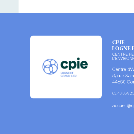
CPIE
LOGNE 
CENTRE PE
L'ENVIRON
Centre d'
8, rue Sa
44650 Cor
02 40 05 92 
accueil@cp