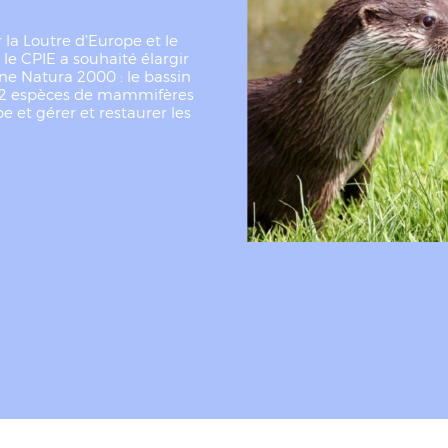
 la Loutre d’Europe et le
le CPIE a souhaité élargir
one Natura 2000 : le bassin
er 2 espèces de mammifères
e et gérer et restaurer les